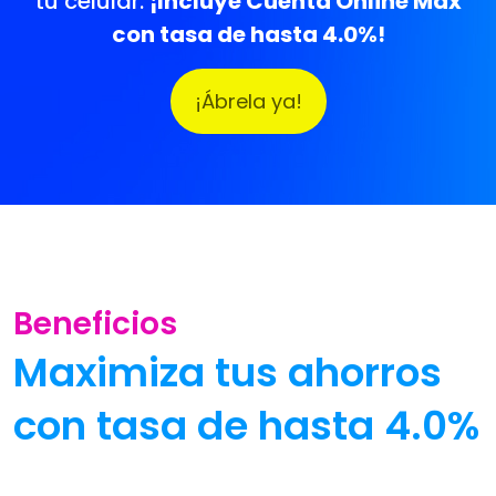
tu celular.
¡Incluye Cuenta Online Max
con tasa de hasta 4.0%!
¡Ábrela ya!
Beneficios
Maximiza tus ahorros
con tasa de hasta 4.0%