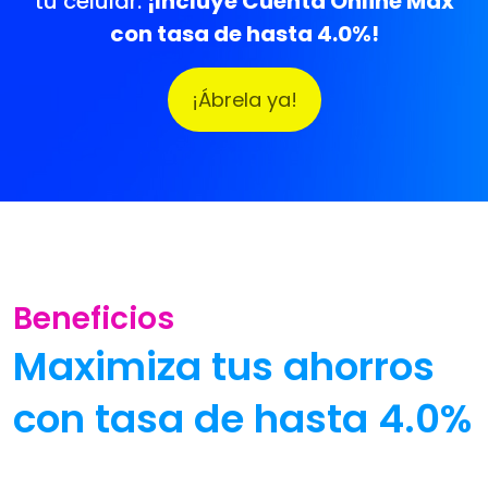
tu celular.
¡Incluye Cuenta Online Max
con tasa de hasta 4.0%!
¡Ábrela ya!
Beneficios
Maximiza tus ahorros
con tasa de hasta 4.0%