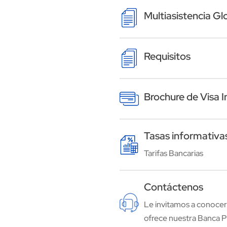
Image
Multiasistencia Gl
Image
Requisitos
Image
Brochure de Visa In
Tasas informativa
Image
Tarifas Bancarias
Contáctenos
Image
Le invitamos a conocer
ofrece nuestra Banca P