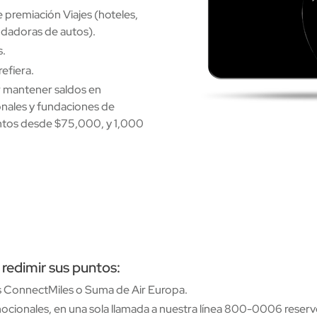
 premiación Viajes (hoteles,
endadoras de autos).
s.
efiera.
 mantener saldos en
onales y fundaciones de
untos desde $75,000, y 1,000
redimir sus puntos:
as ConnectMiles o Suma de Air Europa.
cionales, en una sola llamada a nuestra línea 800-0006 reserve, 