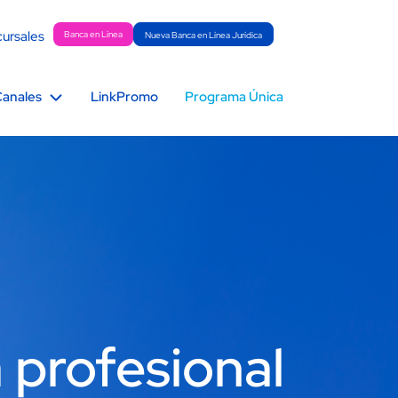
ursales
Banca en Línea
Nueva Banca en Línea Jurídica
anales
LinkPromo
Programa Única
a profesional