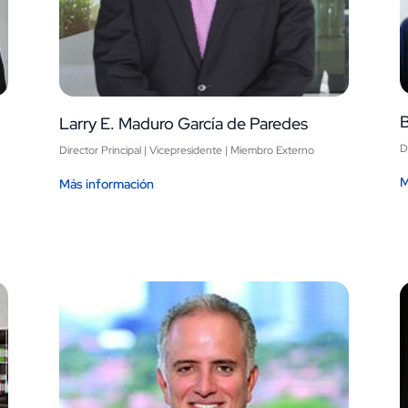
B
Larry E. Maduro García de Paredes
D
Director Principal | Vicepresidente | Miembro Externo
M
Más información
Image