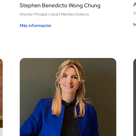
Stephen Benedicto Wong Chung
D
Director Principal | Vocal | Miembro Externo
M
Más información
Image