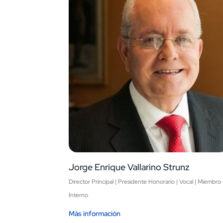
Jorge Enrique Vallarino Strunz
Director Principal | Presidente Honorario | Vocal | Miembro
Interno
Más información