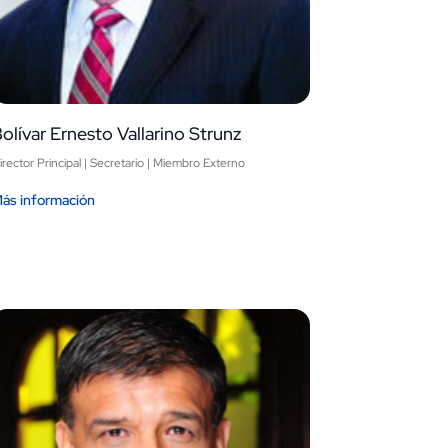
olívar Ernesto Vallarino Strunz
irector Principal | Secretario | Miembro Externo
ás información
Image