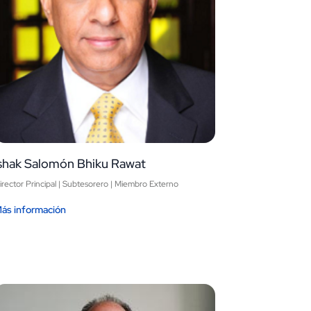
Ishak Salomón Bhiku Rawat
irector Principal | Subtesorero | Miembro Externo
ás información
Image