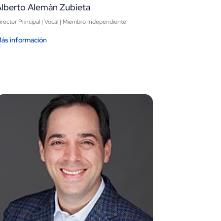
Alberto Alemán Zubieta
irector Principal | Vocal | Miembro Independiente
ás información
Image