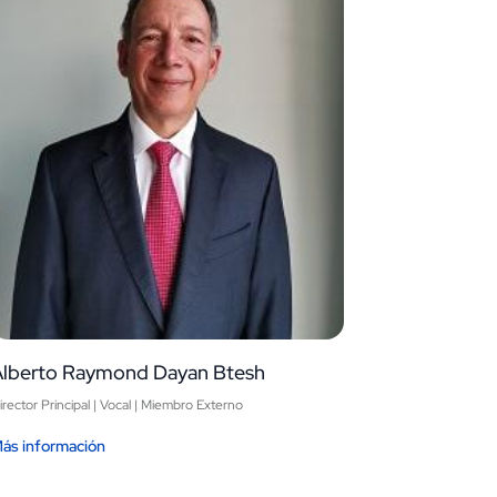
Alberto Raymond Dayan Btesh
irector Principal | Vocal | Miembro Externo
ás información