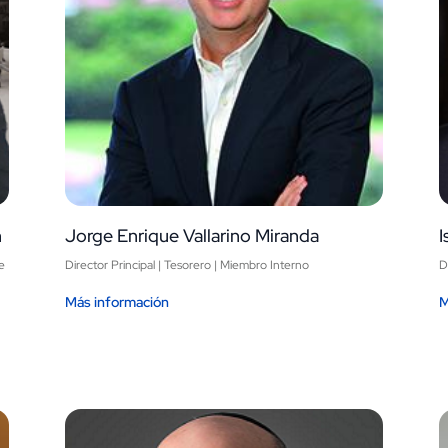
n
Jorge Enrique Vallarino Miranda
e
Director Principal | Tesorero | Miembro Interno
D
Más información
M
Image