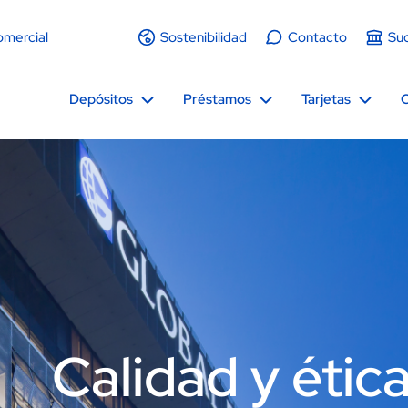
omercial
Sostenibilidad
Contacto
Suc
Depósitos
Préstamos
Tarjetas
C
Calidad y étic